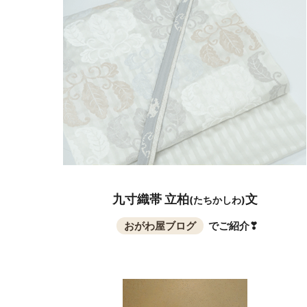
九寸織帯 立柏
文
(たちかしわ)
おがわ屋ブログ
で
ご紹介❣