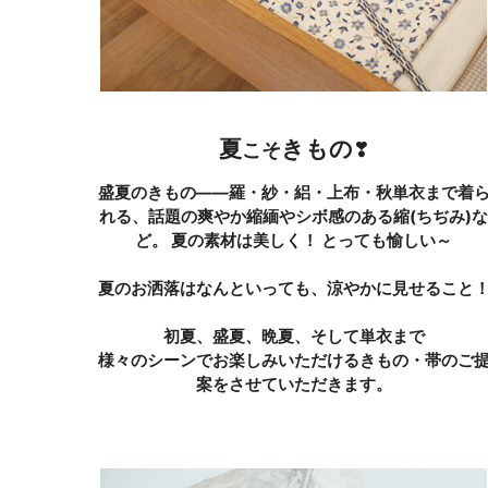
夏
きもの
こそ
❣
盛夏のきもの――羅・紗・絽・上布・秋単衣まで着
れる、話題の爽やか縮緬やシボ感のある縮(ちぢみ)
ど。 夏の素材は美しく！ とっても愉しい～
夏のお洒落はなんといっても、涼やかに見せること
初夏、盛夏、晩夏、そして単衣まで
様々のシーンでお楽しみいただけるきもの・帯のご
案をさせていただきます。