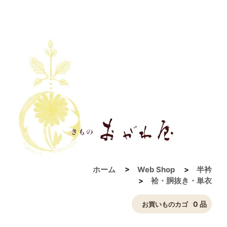
ホーム
>
Web Shop
>
半衿
>
袷・胴抜き・単衣
0 品
お買いものカゴ