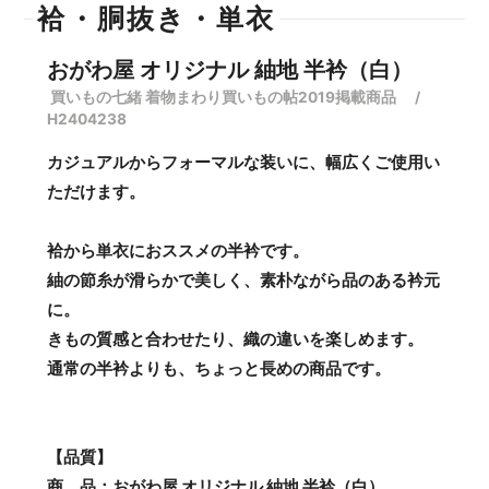
袷・胴抜き・単衣
おがわ屋 オリジナル 紬地 半衿（白）
買いもの七緒 着物まわり買いもの帖2019掲載商品 /
H2404238
カジュアルからフォーマルな装いに、幅広くご使用い
ただけます。
袷から単衣におススメの半衿です。
紬の節糸が滑らかで美しく、素朴ながら品のある衿元
に。
きもの質感と合わせたり、織の違いを楽しめます。
通常の半衿よりも、ちょっと長めの商品です。
【品質】
商 品：おがわ屋 オリジナル 紬地 半衿（白）