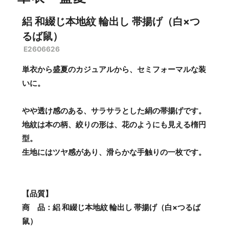
絽 和綴じ本地紋 輪出し 帯揚げ（白×つ
るば鼠）
E2606626
単衣から盛夏のカジュアルから、セミフォーマルな装
いに。
やや透け感のある、サラサラとした絹の帯揚げです。
地紋は本の柄、絞りの形は、花のようにも見える楕円
型。
生地にはツヤ感があり、滑らかな手触りの一枚です。
【品質】
商 品：絽 和綴じ本地紋 輪出し 帯揚げ（白×つるば
鼠）