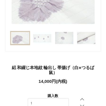
絽 和綴じ本地紋 輪出し 帯揚げ（白×つるば
鼠）
14,000円(内税)
購入数