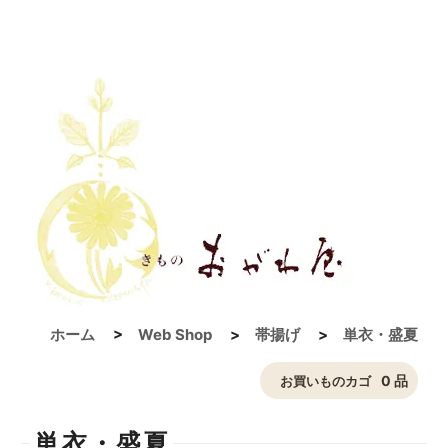
ホーム
>
Web Shop
>
帯揚げ
>
単衣・盛夏
0 品
お買いものカゴ
単衣・盛夏