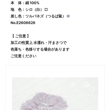
本 体：絹 100%
地 色：シロ（白） □
差し色：ツルバネズ（つるば鼠）
■
No.E2606626
【 ご注意 】
加工の性質上 水濡れ・汗まさつで
色落ち・色移りする場合があります
ご注意ください