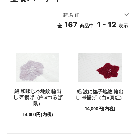
167
1 - 12
全
商品中
表示
絽 和綴じ本地紋 輪出
絽 波に撫子地紋 輪出
し 帯揚げ（白×つるば
し 帯揚げ（白×真紅）
鼠）
14,000円(内税)
14,000円(内税)