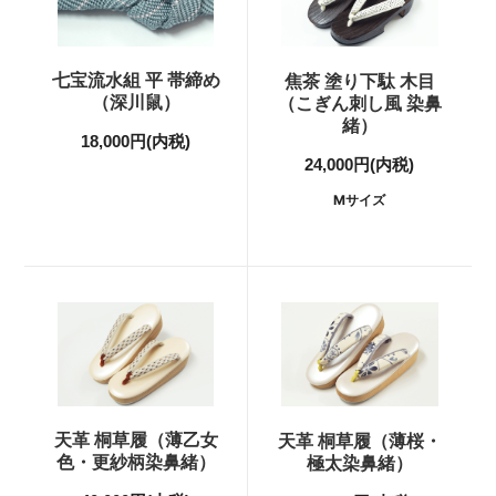
七宝流水組 平 帯締め
焦茶 塗り下駄 木目
（深川鼠）
（こぎん刺し風 染鼻
緒）
18,000円(内税)
24,000円(内税)
Mサイズ
天革 桐草履（薄乙女
天革 桐草履（薄桜・
色・更紗柄染鼻緒）
極太染鼻緒）