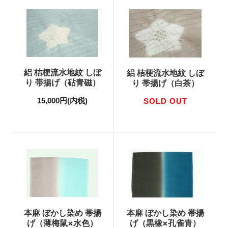
絽 桔梗流水地紋 しぼ
絽 桔梗流水地紋 しぼ
り 帯揚げ（砧青磁）
り 帯揚げ（白茶）
15,000円(内税)
SOLD OUT
本麻 ぼかし染め 帯揚
本麻 ぼかし染め 帯揚
げ（薄梅鼠×水色）
げ（黒橡×孔雀青）