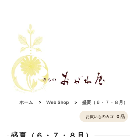
ホーム
>
Web Shop
>
盛夏（６・７・８月）
0 品
お買いものカゴ
盛夏（６・７・８月）