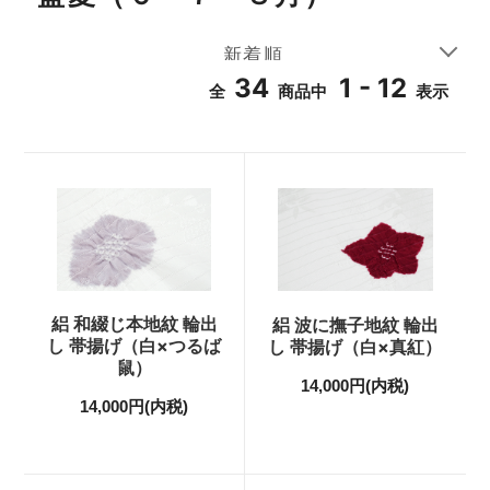
34
1 - 12
全
商品中
表示
絽 和綴じ本地紋 輪出
絽 波に撫子地紋 輪出
し 帯揚げ（白×つるば
し 帯揚げ（白×真紅）
鼠）
14,000円(内税)
14,000円(内税)