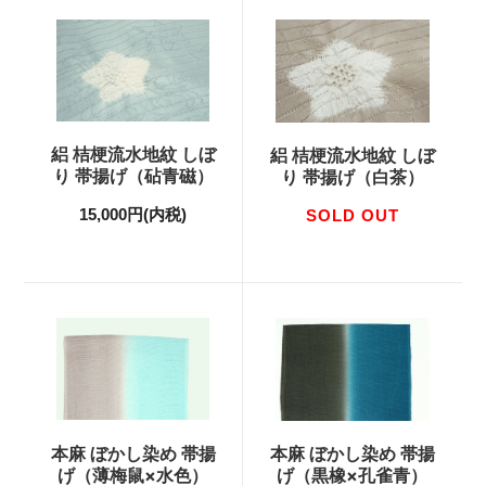
絽 桔梗流水地紋 しぼ
絽 桔梗流水地紋 しぼ
り 帯揚げ（砧青磁）
り 帯揚げ（白茶）
15,000円(内税)
SOLD OUT
本麻 ぼかし染め 帯揚
本麻 ぼかし染め 帯揚
げ（薄梅鼠×水色）
げ（黒橡×孔雀青）