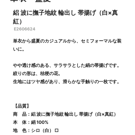
絽 波に撫子地紋 輪出し 帯揚げ（白×真
紅）
E2606624
単衣から盛夏のカジュアルから、セミフォーマルな装
いに。
やや透け感のある、サラサラとした絹の帯揚げです。
絞りの形は、桔梗の花。
生地にはツヤ感があり、滑らかな手触りの一枚です。
【品質】
商 品：絽 波に撫子地紋 輪出し 帯揚げ（白×真紅）
本 体：絹 100%
地 色：シロ（白） □