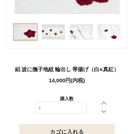
絽 波に撫子地紋 輪出し 帯揚げ（白×真紅）
14,000円(内税)
購入数
カゴに入れる