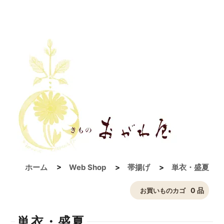
ホーム
>
Web Shop
>
帯揚げ
>
単衣・盛夏
0 品
お買いものカゴ
単衣・盛夏