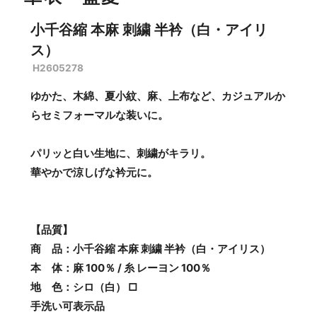
小千谷縮 本麻 刺繍 半衿（白・アイリ
ス）
H2605278
ゆかた、木綿、夏小紋、麻、上布など、カジュアルか
らセミフォーマルな装いに。
パリッと白い生地に、刺繍がキラリ。
華やかで涼しげな衿元に。
【品質】
商 品：小千谷縮 本麻 刺繍 半衿（白・アイリス）
本 体：麻 100％ / 糸 レーヨン 100％
地 色：シロ（白） □
手洗い可表示品