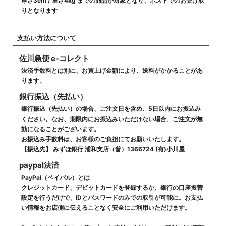
厚さ3cm / 重さ4kg までの商品が対象となり、ポストでのお受け取
りとなります
支払い方法について
佐川急便 e-コレクト
決済手数料とは別に、お買上げ金額により、送料がかかることがあ
ります。
銀行振込（先払い）
銀行振込（先払い）の場合、ご注文日を含め、5日以内にお振込み
ください。なお、期限内にお振込みいただけない場合、ご注文が無
効になることがございます。
お振込み手数料は、お客様のご負担にてお願いいたします。
【振込先】 みずほ銀行 浦和支店（普）1366724 (有)小川屋
paypal決済
PayPal（ペイパル）とは
クレジットカード、デビットカードを登録するか、銀行の口座振替
設定を行うだけで、IDとパスワードのみでの取引が可能に。お支払
い情報をお店側に伝えることなく安全にご利用いただけます。