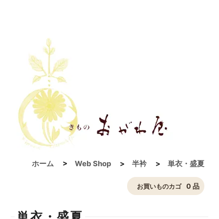
ホーム
>
Web Shop
>
半衿
>
単衣・盛夏
0 品
お買いものカゴ
単衣・盛夏