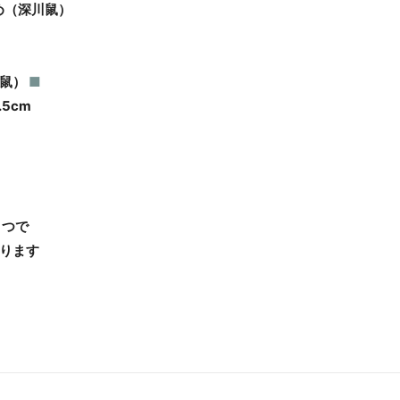
め（深川鼠）
鼠）
■
.5cm
さつで
ります