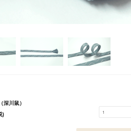
め（深川鼠）
税)