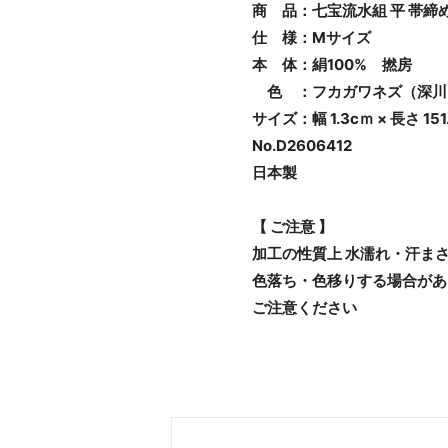
商 品：七宝流水組 平 帯締
仕 様：Mサイズ
本 体：絹100% 撚房
色 ：フカガワネズ（深川
サイズ：幅 1.3cｍ × 長さ 151
No.D2606412
日本製
【 ご注意 】
加工の性質上 水濡れ・汗ま
色落ち・色移りする場合があ
ご注意ください