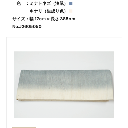
色 ：ミナトネズ（湊鼠）
■
キナリ（生成り色）
■
サイズ：幅 17cｍ × 長さ 385cｍ
No.J2605050