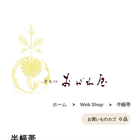
ホーム
>
Web Shop
>
半幅帯
0 品
お買いものカゴ
半幅帯