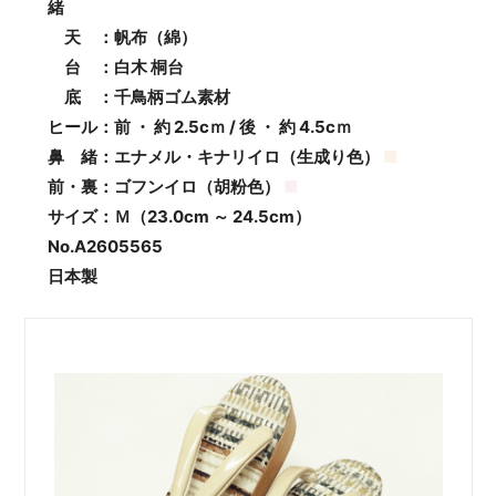
緒
天 ：帆布（綿）
台 ：白木 桐台
底 ：千鳥柄ゴム素材
ヒール：前 ・ 約 2.5cｍ / 後 ・ 約 4.5cｍ
鼻 緒：エナメル・キナリイロ（生成り色）
■
前・裏：ゴフンイロ（胡粉色）
■
サイズ：Ｍ（23.0cm ～ 24.5cm）
No.A2605565
日本製