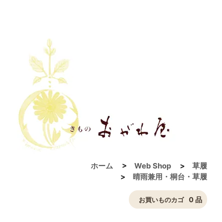
ホーム
>
Web Shop
>
草履
>
晴雨兼用・桐台・草履
0 品
お買いものカゴ