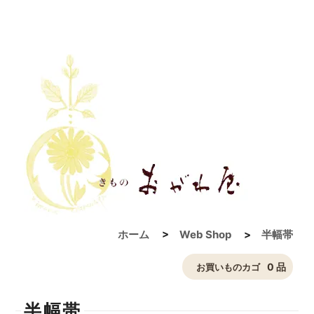
ホーム
>
Web Shop
>
半幅帯
0 品
お買いものカゴ
半幅帯