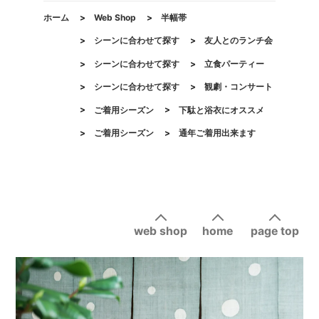
ホーム
>
Web Shop
>
半幅帯
>
シーンに合わせて探す
>
友人とのランチ会
>
シーンに合わせて探す
>
立食パーティー
>
シーンに合わせて探す
>
観劇・コンサート
>
ご着用シーズン
>
下駄と浴衣にオススメ
>
ご着用シーズン
>
通年ご着用出来ます
web shop
home
page top