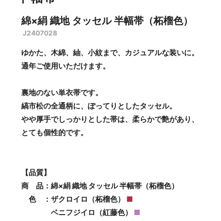
綿×絹 織地 タッセル 半幅帯（柘榴色）
J2407028
ゆかた、木綿、紬、小紋まで、カジュアルな装いに。
通年ご使用いただけます。
裏地のない単衣帯です。
縞市松の全通柄に、ぽってりとしたタッセル。
やや厚手でしっかりとした帯は、柔らかで艶があり、
とても個性的です。
【品質】
商 品：綿×絹 織地 タッセル 半幅帯（柘榴色）
色 ：ザクロイロ（柘榴色）
■
ベニフジイロ（紅藤色）
■