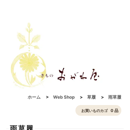
ホーム
>
Web Shop
>
草履
>
雨草履
0 品
お買いものカゴ
雨草履