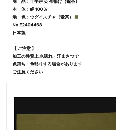
商 品：十字絣 染 帯揚げ（鶯茶）
本 体：絹 100％
地 色：ウグイスチャ（鶯茶）
■
No.E2404468
日本製
【 ご注意 】
加工の性質上 水濡れ・汗まさつで
色落ち・色移りする場合があります
ご注意ください