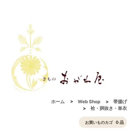
ホーム
>
Web Shop
>
帯揚げ
>
袷・胴抜き・単衣
0 品
お買いものカゴ