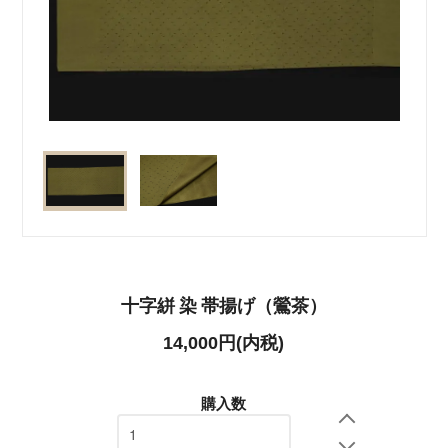
十字絣 染 帯揚げ（鶯茶）
14,000円(内税)
購入数