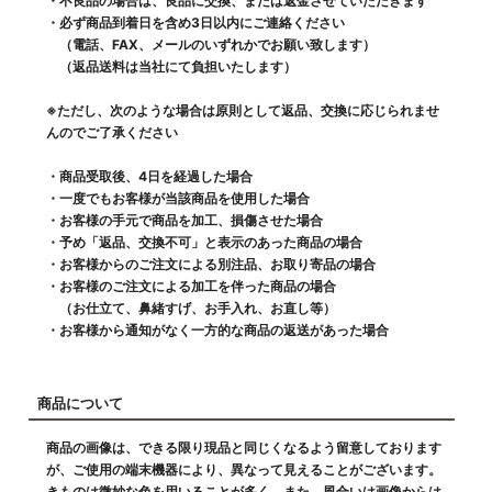
・不良品の場合は、良品に交換、または返金させていただきます
・必ず商品到着日を含め3日以内にご連絡ください
（電話、FAX、メールのいずれかでお願い致します）
（返品送料は当社にて負担いたします）
※ただし、次のような場合は原則として返品、交換に応じられませ
んのでご了承ください
・商品受取後、4日を経過した場合
・一度でもお客様が当該商品を使用した場合
・お客様の手元で商品を加工、損傷させた場合
・予め「返品、交換不可」と表示のあった商品の場合
・お客様からのご注文による別注品、お取り寄品の場合
・お客様のご注文による加工を伴った商品の場合
（お仕立て、鼻緒すげ、お手入れ、お直し等）
・お客様から通知がなく一方的な商品の返送があった場合
商品について
商品の画像は、できる限り現品と同じくなるよう留意しております
が、ご使用の端末機器により、異なって見えることがございます。
きものは微妙な色を用いることが多く、また、風合いは画像からは