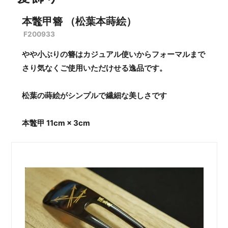
本鼈甲簪 （松葉本蒔絵）
F200933
やや小ぶりの簪はカジュアル使いからフォーマルまで
さり気なくご使用いただけせる逸品です。
松葉の蒔絵がシンプルで繊細な美しさです
本鼈甲 11cm × 3cm