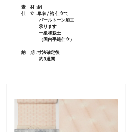
素 材 : 絹
仕 立 : 単衣 / 袷 仕立て
パールトーン加工
承ります
一級和裁士
（国内手縫仕立）
納 期 : 寸法確定後
約3週間