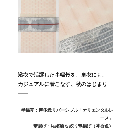
浴衣で活躍した半幅帯を、単衣にも。
カジュアルに着こなす、秋のはじまり
――
半幅帯：博多織リバーシブル「オリエンタルレ
ース」
帯揚げ：紬縮緬地 絞り帯揚げ（薄香色）