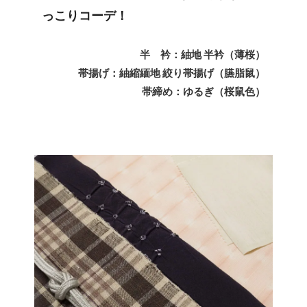
っこりコーデ！
半 衿：紬地 半衿（薄桜）
帯揚げ：紬縮緬地 絞り帯揚げ（臙脂鼠）
帯締め：ゆるぎ（桜鼠色）