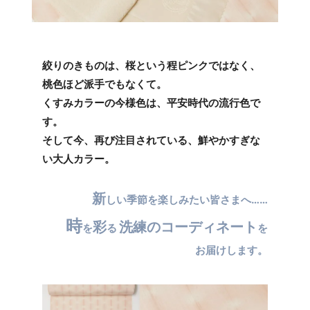
絞りのきものは、桜という程ピンクではなく、
桃色ほど派手でもなくて。
くすみカラーの今様色は、平安時代の流行色で
す。
そして今、再び注目されている、鮮やかすぎな
い大人カラー。
新
しい季節を楽しみたい皆さまへ……
時
彩
洗練のコーディネート
を
る
を
お届けします。