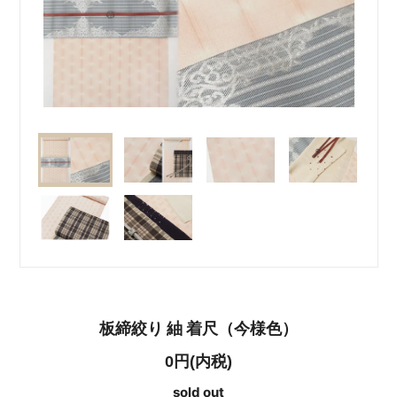
板締絞り 紬 着尺（今様色）
0円(内税)
sold out