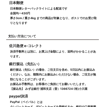
日本郵便
日本郵便レターパックライトによる配送です
全国均一430円
厚さ3cm / 重さ4kg までの商品が対象となり、ポストでのお受け取
りとなります
支払い方法について
佐川急便 e-コレクト
決済手数料とは別に、お買上げ金額により、送料がかかることがあ
ります。
銀行振込（先払い）
銀行振込（先払い）の場合、ご注文日を含め、5日以内にお振込み
ください。なお、期限内にお振込みいただけない場合、ご注文が無
効になることがございます。
お振込み手数料は、お客様のご負担にてお願いいたします。
【振込先】 みずほ銀行 浦和支店（普）1366724 (有)小川屋
paypal決済
PayPal（ペイパル）とは
クレジットカード、デビットカードを登録するか、銀行の口座振替