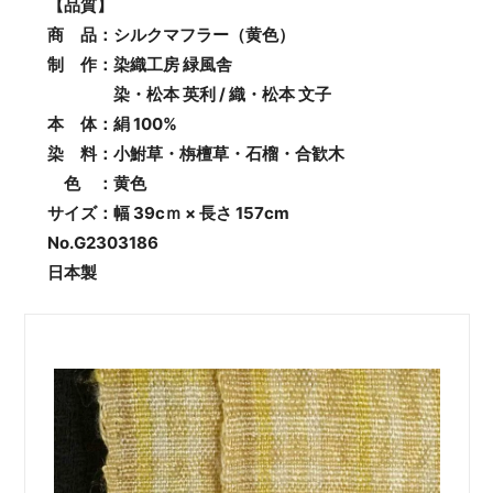
【品質】
商 品：シルクマフラー（黄色）
制 作：染織工房 緑風舎
染・松本 英利 / 織・松本 文子
本 体：絹 100%
染 料：小鮒草・栴檀草・石榴・合歓木
色 ：黄色
サイズ：幅 39cｍ × 長さ 157cm
No.G2303186
日本製