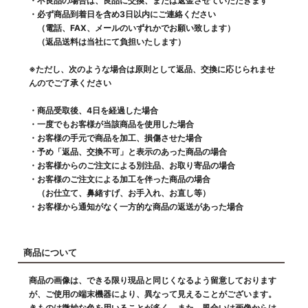
・不良品の場合は、良品に交換、または返金させていただきます
・必ず商品到着日を含め3日以内にご連絡ください
（電話、FAX、メールのいずれかでお願い致します）
（返品送料は当社にて負担いたします）
※ただし、次のような場合は原則として返品、交換に応じられませ
んのでご了承ください
・商品受取後、4日を経過した場合
・一度でもお客様が当該商品を使用した場合
・お客様の手元で商品を加工、損傷させた場合
・予め「返品、交換不可」と表示のあった商品の場合
・お客様からのご注文による別注品、お取り寄品の場合
・お客様のご注文による加工を伴った商品の場合
（お仕立て、鼻緒すげ、お手入れ、お直し等）
・お客様から通知がなく一方的な商品の返送があった場合
商品について
商品の画像は、できる限り現品と同じくなるよう留意しております
が、ご使用の端末機器により、異なって見えることがございます。
きものは微妙な色を用いることが多く、また、風合いは画像からは