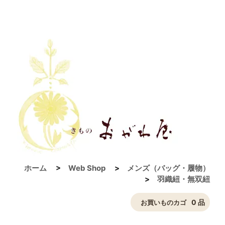
ホーム
>
Web Shop
>
メンズ（バッグ・履物）
>
羽織紐・無双紐
0 品
お買いものカゴ