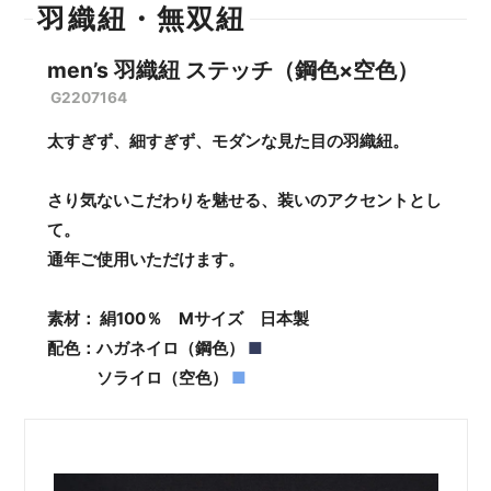
羽織紐・無双紐
men’s 羽織紐 ステッチ（鋼色×空色）
G2207164
太すぎず、細すぎず、モダンな見た目の羽織紐。
さり気ないこだわりを魅せる、装いのアクセントとし
て。
通年ご使用いただけます。
素材： 絹100％ Mサイズ 日本製
配色：ハガネイロ（鋼色）
■
ソライロ（空色）
■