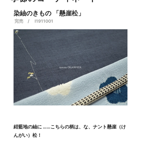
染紬のきもの 「懸崖松」
完売 / I1911001
紺藍地の紬に ……こちらの柄は、な、ナント懸崖（け
んがい）松！