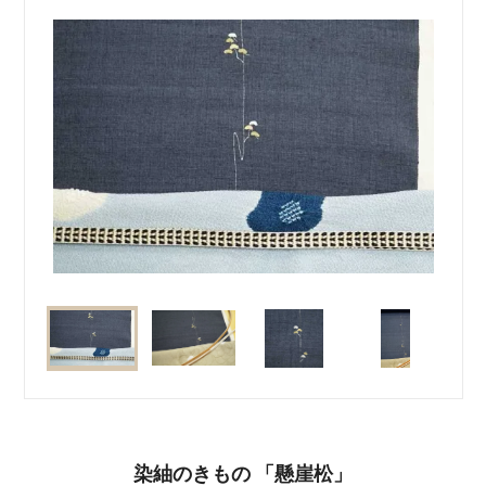
染紬のきもの 「懸崖松」