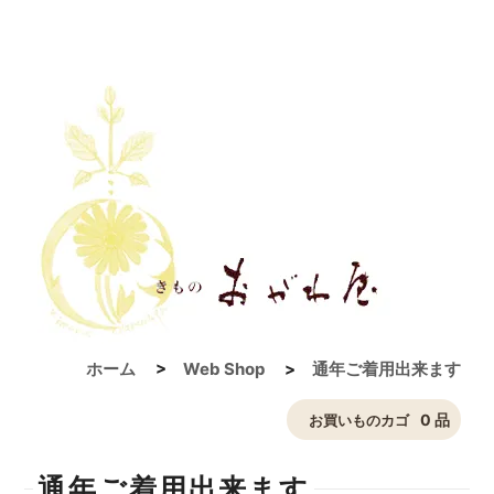
ホーム
>
Web Shop
>
通年ご着用出来ます
0 品
お買いものカゴ
通年ご着用出来ます