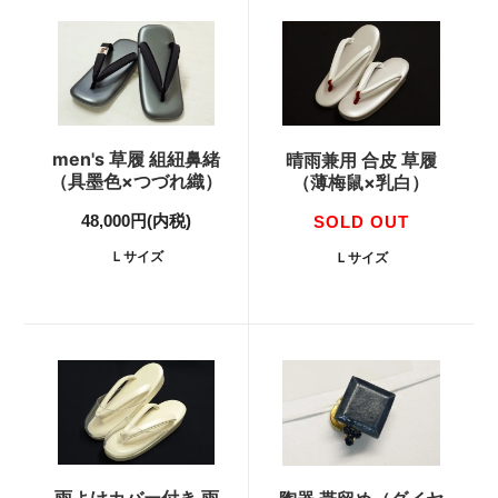
men's 草履 組紐鼻緒
晴雨兼用 合皮 草履
（具墨色×つづれ織）
（薄梅鼠×乳白）
48,000円(内税)
SOLD OUT
Ｌサイズ
Ｌサイズ