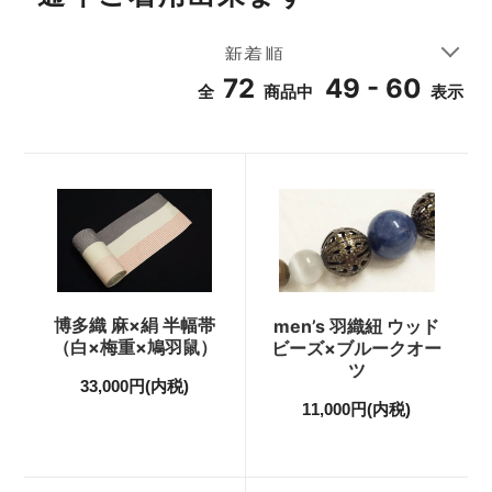
72
49 - 60
全
商品中
表示
博多織 麻×絹 半幅帯
men’s 羽織紐 ウッド
（白×梅重×鳩羽鼠）
ビーズ×ブルークオー
ツ
33,000円(内税)
11,000円(内税)