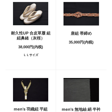
耐久性UP 合皮草履 組
唐組 帯締め
紐鼻緒（灰桜）
35,000円(内税)
38,000円(内税)
ＬＬサイズ
men’s 羽織紐 平組
men's 無地紬 絹 半衿