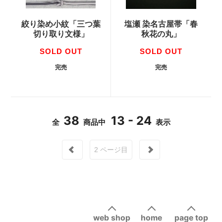
絞り染め小紋「三つ葉
塩瀬 染名古屋帯「春
切り取り文様」
秋花の丸」
SOLD OUT
SOLD OUT
完売
完売
38
13 - 24
全
商品中
表示
2
ページ目
web shop
home
page top