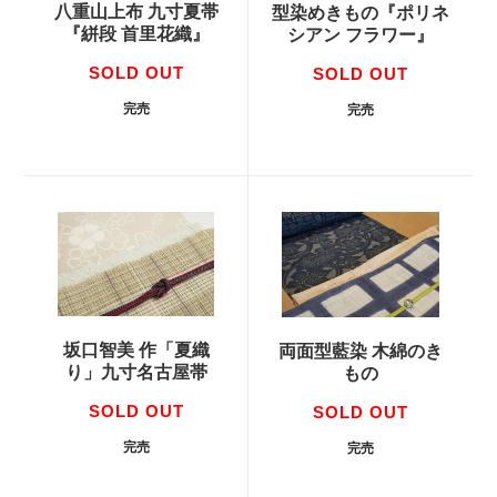
八重山上布 九寸夏帯
型染めきもの『ポリネ
『絣段 首里花織』
シアン フラワー』
SOLD OUT
SOLD OUT
完売
完売
坂口智美 作「夏織
両面型藍染 木綿のき
り」九寸名古屋帯
もの
SOLD OUT
SOLD OUT
完売
完売