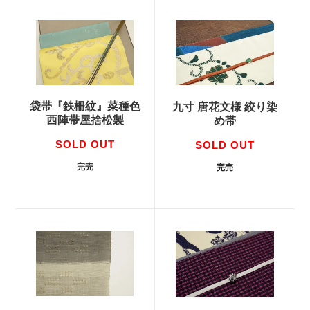
袋帯『鉄柵紋』菜種色
九寸 唐花文様 絞り染
西陣帯屋捨松製
め帯
SOLD OUT
SOLD OUT
完売
完売