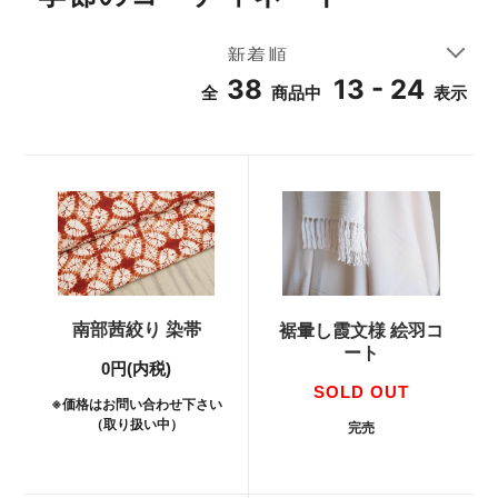
38
13 - 24
全
商品中
表示
南部茜絞り 染帯
裾暈し霞文様 絵羽コ
ート
0円(内税)
SOLD OUT
※価格はお問い合わせ下さい
（取り扱い中）
完売